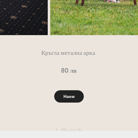
Кръгла метална арка
лв
80
Наем
↑
Back to Top