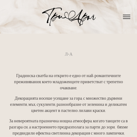
Л+А
Градинска сватба на открито е едно от най-романтичните
преживявания, което младоженците приветстват с трепетно
очакване.
Декорацията носеше усещане за гора, с множество дървени
елементи
, мъх, с
укуленти, разнообразие от зеленина и деликатен
цветен акцент в пастелно лилави краски.
За невероятната празнична нощна атмосфера, когато танците са в
разгара си, а настроението предразполага за парти до зори, бяхме
предвидили ефектна светлинна декорация с много лампички,